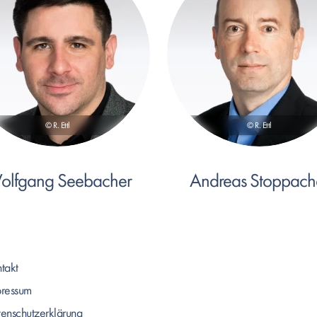
© R. Ettl
© R. Ettl
olfgang Seebacher
Andreas Stoppach
takt
pressum
enschutzerklärung