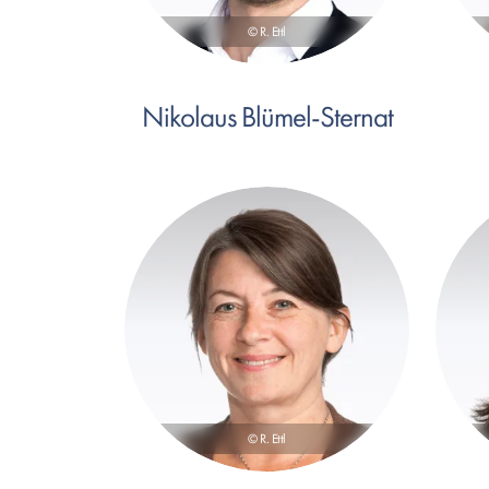
© R. Ettl
Nikolaus Blümel-Sternat
© R. Ettl