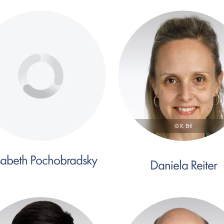
© R. Ettl
isabeth Pochobradsky
Daniela Reiter