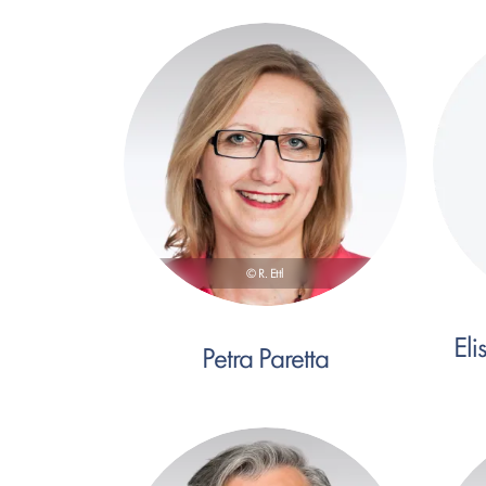
© R. Ettl
El
Petra Paretta