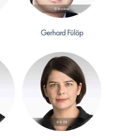
© Bruckner
Gerhard Fülöp
© R. Ettl