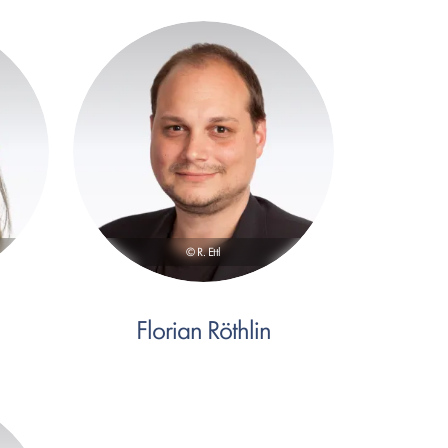
© R. Ettl
Florian Röthlin