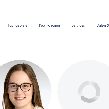
Fachgebiete
Publikationen
Services
Daten &
Enter drücken um Seite zu öffnen, oder Leertaste um das Submenü zu 
Enter drücken um Seite zu öffnen, oder Leertaste
Enter drücken um Seite zu ö
Enter drück