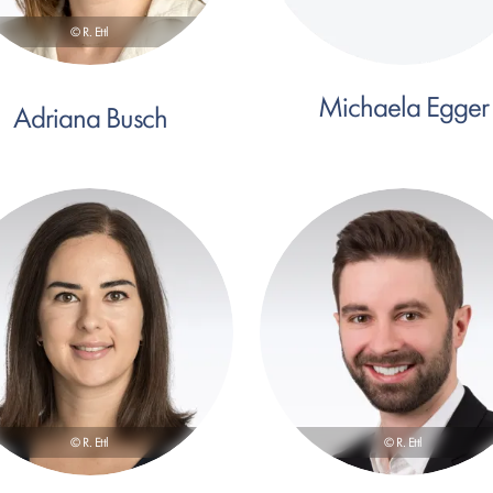
© R. Ettl
Michaela Egger
Adriana Busch
© R. Ettl
© R. Ettl