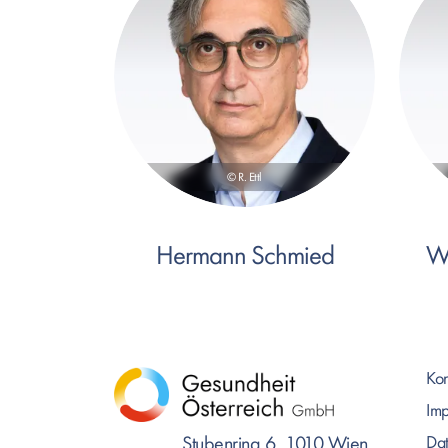
© R. Ettl
Hermann Schmied
W
Kon
Im
Stubenring 6, 1010 Wien
Dat