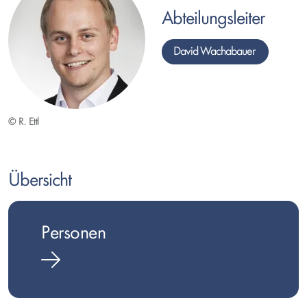
Abteilungsleiter
David Wachabauer
© R. Ettl
Text
Übersicht
Personen