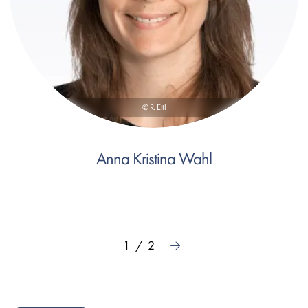
© R. Ettl
Anna Kristina Wahl
Aktuelle
1
/
2
Nächste
Seite
Seite