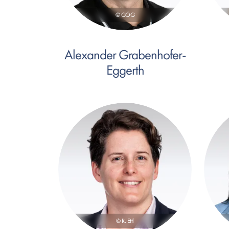
© GÖG
Alexander Grabenhofer-
Eggerth
© R. Ettl