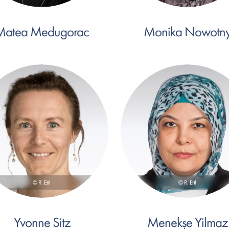
Matea Medugorac
Monika Nowotn
© R. Ettl
© R. Ettl
Yvonne Sitz
Menekșe Yilmaz