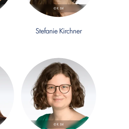
© R. Ettl
Stefanie Kirchner
© R. Ettl