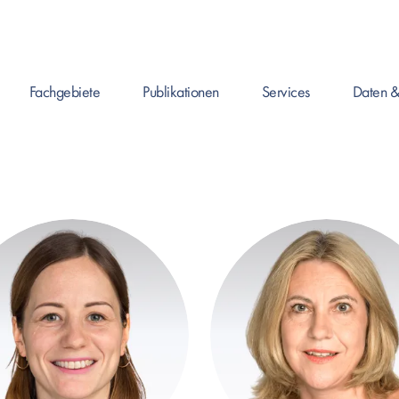
Fachgebiete
Publikationen
Services
Daten &
Enter drücken um Seite zu öffnen, oder Leertaste um das Submenü zu 
Enter drücken um Seite zu öffnen, oder Leertaste
Enter drücken um Seite zu ö
Enter drück