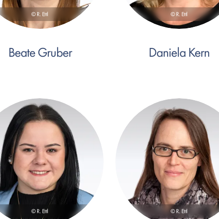
© R. Ettl
© R. Ettl
Beate Gruber
Daniela Kern
© R. Ettl
© R. Ettl