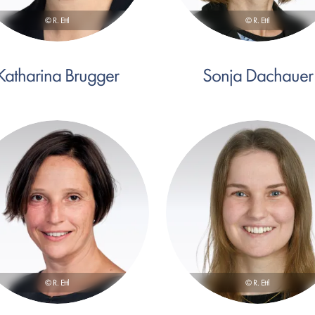
© R. Ettl
© R. Ettl
Katharina Brugger
Sonja Dachauer
© R. Ettl
© R. Ettl