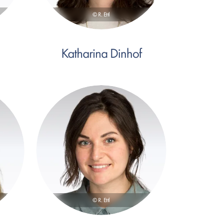
© R. Ettl
Katharina Dinhof
© R. Ettl