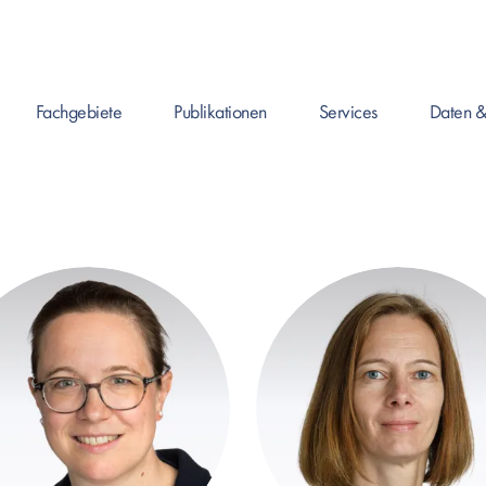
Fachgebiete
Publikationen
Services
Daten &
Enter drücken um Seite zu öffnen, oder Leertaste um das Submenü zu 
Enter drücken um Seite zu öffnen, oder Leertaste
Enter drücken um Seite zu ö
Enter drück