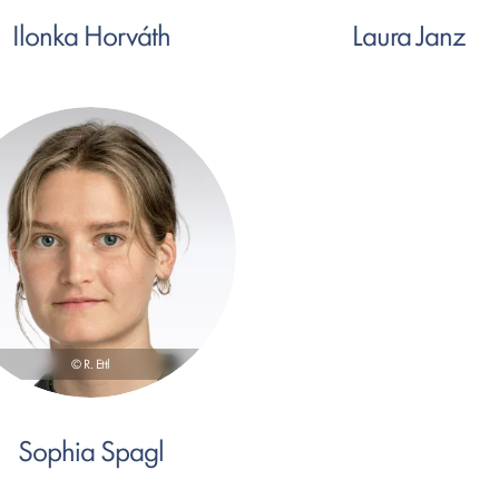
Ilonka Horváth
Laura Janz
© R. Ettl
Sophia Spagl