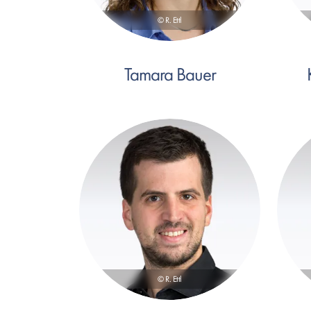
© R. Ettl
Tamara Bauer
© R. Ettl