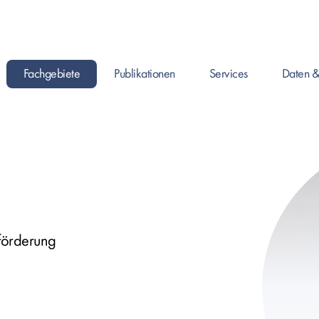
Fachgebiete
Publikationen
Services
Daten &
Enter drücken um Seite zu öffnen, oder Leertaste um das Submenü zu 
Enter drücken um Seite zu öffnen, oder Leertaste
Enter drücken um Seite zu ö
Enter drück
förderung