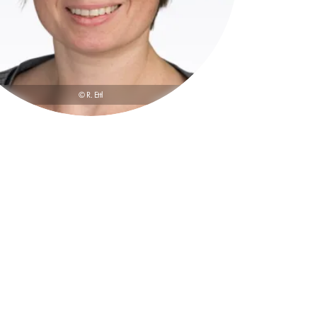
© R. Ettl