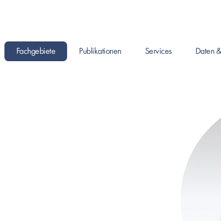
Fachgebiete
Publikationen
Services
Daten &
Enter drücken um Seite zu öffnen, oder Leertaste um das Submenü zu 
Enter drücken um Seite zu öffnen, oder Leertaste
Enter drücken um Seite zu ö
Enter drück