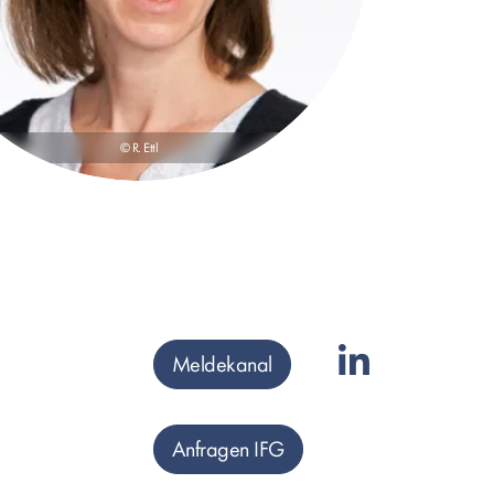
© R. Ettl
Meldekanal
Anfragen IFG