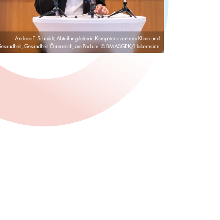
Andrea E. Schmidt, Abteilungsleiterin Kompetenzzentrum Klima und
esundheit, Gesundheit Österreich, am Podium. © BMASGPK/Habermann