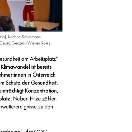
tria), Korinna Schuhmann
 Georg Geczek (Wiener Rotes
sundheit am Arbeitsplatz“
Klimawandel ist bereits
ehmer:innen in Österreich
m Schutz der Gesundheit.
einträchtigt Konzentration,
platz.
Neben Hitze zählen
mwetterereignisse zu den
tsförderung“ der GÖG