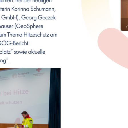
äumen. Bei der heutigen
sterin Korinna Schumann,
ich GmbH), Georg Geczek
fhauser (GeoSphere
G
zum Thema Hitzeschutz am
 GÖG-Bericht
atz“ sowie aktuelle
ng“.