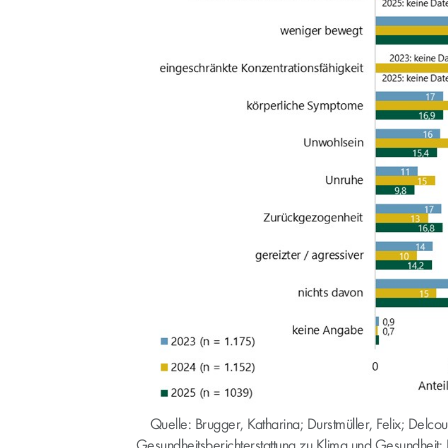
Quelle: Brugger, Katharina; Durstmüller, Felix; Delcour,
Gesundheitsberichterstattung zu Klima und Gesundheit: 