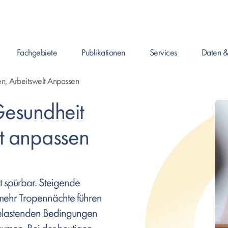
Fachgebiete
Publikationen
Services
Daten &
Enter drücken um Seite zu öffnen, oder Leertaste um das Submenü zu 
Enter drücken um Seite zu öffnen, oder Leertaste
Enter drücken um Seite zu ö
Enter drück
en, Arbeitswelt Anpassen
Gesundheit
lt anpassen
t spürbar. Steigende
mehr Tropennächte führen
elastenden Bedingungen