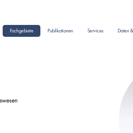
Fachgebiete
Publikationen
Services
Daten &
Enter drücken um Seite zu öffnen, oder Leertaste um das Submenü zu 
Enter drücken um Seite zu öffnen, oder Leertaste
Enter drücken um Seite zu ö
Enter drück
itswesen