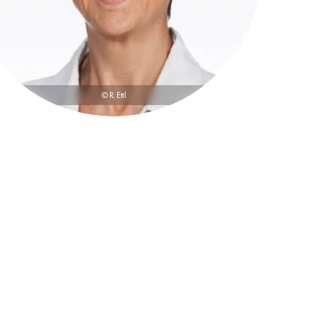
© R. Ettl