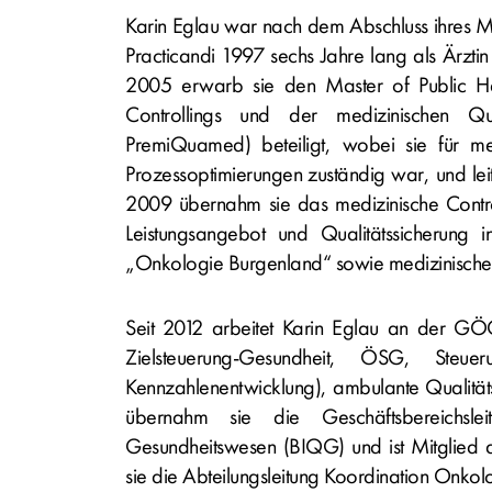
Karin Eglau war nach dem Abschluss ihres M
Practicandi 1997 sechs Jahre lang als Ärztin
2005 erwarb sie den Master of Public H
Controllings und der medizinischen Qu
PremiQuamed) beteiligt, wobei sie für m
Prozessoptimierungen zuständig war, und lei
2009 übernahm sie das medizinische Contr
Leistungsangebot und Qualitätssicherung i
„Onkologie Burgenland“ sowie medizinisc
Seit 2012 arbeitet Karin Eglau an der GÖ
Zielsteuerung-Gesundheit, ÖSG, Steueru
Kennzahlenentwicklung), ambulante Qualit
übernahm sie die Geschäftsbereichslei
Gesundheitswesen (BIQG) und ist Mitglied
sie die Abteilungsleitung Koordination Onkol