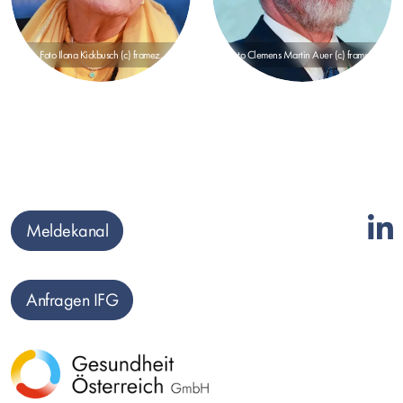
Foto Ilona Kickbusch (c) framez.
Foto Clemens Martin Auer (c) framez.
Meldekanal
Anfragen IFG